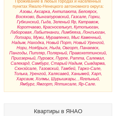
Проживание в любых городах и населенных
пунктах Ямало-Ненецкого автономного округа:
Азовы, Аксарка, Антипаюта, Белоярск,
Восяхово, Вынгапуровский, Газсале, Горки,
Губкинский, Гыда, Зеленый Яр, Катравож,
Коротчаево, Красноселькуп, Кутопьюган,
Лаборовая, Лабытнанги, Лимбяяха, Лонгъюган,
Лопхари, Мужи, Муравленко, Мыс Каменный,
Надым, Находка, Новый Порт, Новый Уренгой,
Нори, Ноябрьск, Ныда, Овгорт, Панаевск,
Пангоды, Питляр, Полярный, Правохеттинский,
Приозерный, Пуровск, Пурпе, Ратта, Салемал,
Салехард, Самбург, Старый Надым, Сывдарма,
Сюнэйсале, Тазовский, Тамбей, Тарко-Сале,
Толька, Уренгой, Халясавей, Ханымей, Харп,
Харсаим, Холмы, Шурышкары, , Ягельный,
Ямбург, Ямгорт, Яптиксале, Яр-Сале.
Квартиры в ЯНАО