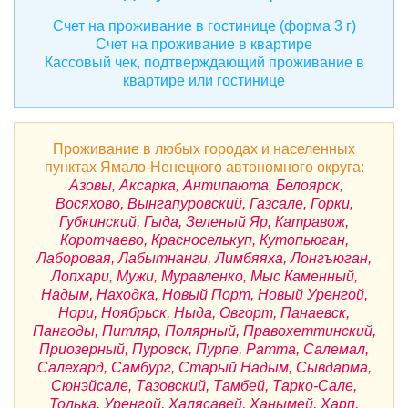
Счет на проживание в гостинице (форма 3 г)
Счет на проживание в квартире
Кассовый чек, подтверждающий проживание в
квартире или гостинице
Проживание в любых городах и населенных
пунктах Ямало-Ненецкого автономного округа:
Азовы, Аксарка, Антипаюта, Белоярск,
Восяхово, Вынгапуровский, Газсале, Горки,
Губкинский, Гыда, Зеленый Яр, Катравож,
Коротчаево, Красноселькуп, Кутопьюган,
Лаборовая, Лабытнанги, Лимбяяха, Лонгъюган,
Лопхари, Мужи, Муравленко, Мыс Каменный,
Надым, Находка, Новый Порт, Новый Уренгой,
Нори, Ноябрьск, Ныда, Овгорт, Панаевск,
Пангоды, Питляр, Полярный, Правохеттинский,
Приозерный, Пуровск, Пурпе, Ратта, Салемал,
Салехард, Самбург, Старый Надым, Сывдарма,
Сюнэйсале, Тазовский, Тамбей, Тарко-Сале,
Толька, Уренгой, Халясавей, Ханымей, Харп,