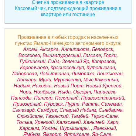
Счет на проживание в квартире
Кассовый чек, подтверждающий проживание в
квартире или гостинице
Проживание в любых городах и населенных
пунктах Ямало-Ненецкого автономного округа:
Азовы, Аксарка, Антипаюта, Белоярск,
Восяхово, Вынгапуровский, Газсале, Горки,
Губкинский, Гыда, Зеленый Яр, Катравож,
Коротчаево, Красноселькуп, Кутопьюган,
Лаборовая, Лабытнанги, Лимбяяха, Лонгъюган,
Лопхари, Мужи, Муравленко, Мыс Каменный,
Надым, Находка, Новый Порт, Новый Уренгой,
Нори, Ноябрьск, Ныда, Овгорт, Панаевск,
Пангоды, Питляр, Полярный, Правохеттинский,
Приозерный, Пуровск, Пурпе, Ратта, Салемал,
Салехард, Самбург, Старый Надым, Сывдарма,
Сюнэйсале, Тазовский, Тамбей, Тарко-Сале,
Толька, Уренгой, Халясавей, Ханымей, Харп,
Харсаим, Холмы, Шурышкары, , Ягельный,
Ямбург, Ямгорт, Яптиксале, Яр-Сале.