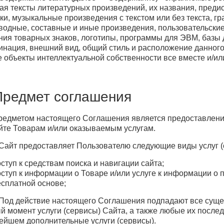
ая тексты литературных произведений, их названия, предис
ки, музыкальные произведения с текстом или без текста, г
водные, составные и иные произведения, пользовательски
ния товарных знаков, логотипы, программы для ЭВМ, базы д
инация, внешний вид, общий стиль и расположение данного
е объекты интеллектуальной собственности все вместе и/и
Предмет соглашения
Предметом настоящего Соглашения является предоставлен
йте Товарам и/или оказываемым услугам.
. Сайт предоставляет Пользователю следующие виды услуг (
ступ к средствам поиска и навигации сайта;
оступ к информации о Товаре и/или услуге к информации о 
есплатной основе;
. Под действие настоящего Соглашения подпадают все су
й момент услуги (сервисы) Сайта, а также любые их пос
ейшем дополнительные услуги (сервисы).