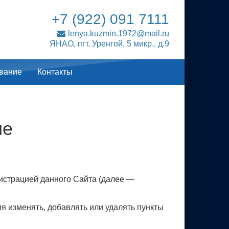
+7 (922) 091 7111
lenya.kuzmin.1972@mail.ru
ЯНАО, пгт. Уренгой, 5 микр., д.9
вание
Контакты
ие
истрацией данного Сайта (далее —
мя изменять, добавлять или удалять пункты