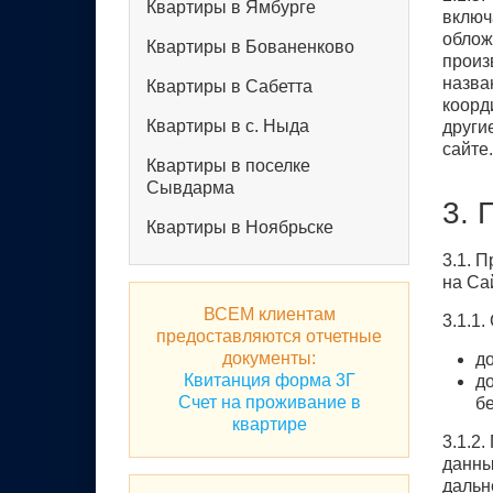
Квартиры в Ямбурге
включ
облож
Квартиры в Бованенково
произ
назва
Квартиры в Сабетта
коорд
Квартиры в с. Ныда
други
сайте.
Квартиры в поселке
Сывдарма
3. 
Квартиры в Ноябрьске
3.1. 
на Са
ВСЕМ клиентам
3.1.1
предоставляются отчетные
документы:
до
Квитанция форма 3Г
д
Счет на проживание в
б
квартире
3.1.2
данны
дальн