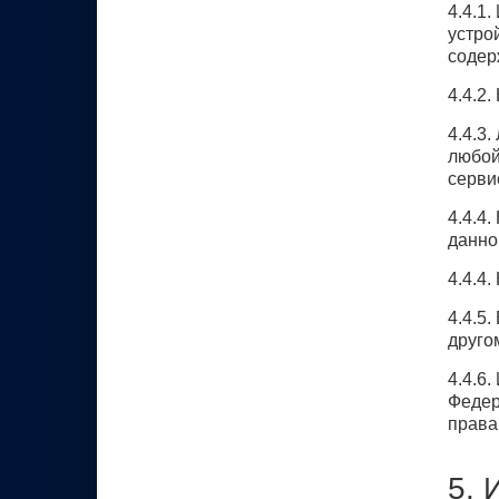
4.4.1
устро
содер
4.4.2
4.4.3
любой
серви
4.4.4
данно
4.4.4
4.4.5
друго
4.4.6
Федер
права
5. 