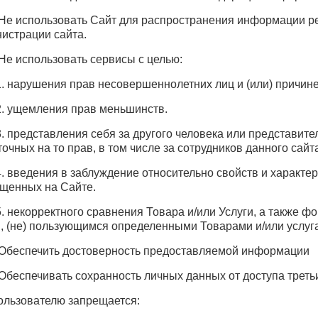
. Не использовать Сайт для распространения информации ре
истрации сайта.
. Не использовать сервисы с целью:
.1. нарушения прав несовершеннолетних лиц и (или) причин
.2. ущемления прав меньшинств.
.3. представления себя за другого человека или представите
точных на то прав, в том числе за сотрудников данного сайт
.4. введения в заблуждение относительно свойств и характер
щенных на Сайте.
.5. некорректного сравнения Товара и/или Услуги, а также 
, (не) пользующимся определенными Товарами и/или услуга
. Обеспечить достоверность предоставляемой информации
. Обеспечивать сохранность личных данных от доступа треть
Пользователю запрещается: