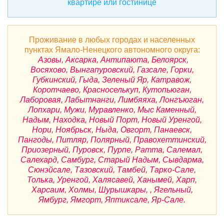
квартире или гостинице
Проживание в любых городах и населенных
пунктах Ямало-Ненецкого автономного округа:
Азовы, Аксарка, Антипаюта, Белоярск,
Восяхово, Вынгапуровский, Газсале, Горки,
Губкинский, Гыда, Зеленый Яр, Катравож,
Коротчаево, Красноселькуп, Кутопьюган,
Лаборовая, Лабытнанги, Лимбяяха, Лонгъюган,
Лопхари, Мужи, Муравленко, Мыс Каменный,
Надым, Находка, Новый Порт, Новый Уренгой,
Нори, Ноябрьск, Ныда, Овгорт, Панаевск,
Пангоды, Питляр, Полярный, Правохеттинский,
Приозерный, Пуровск, Пурпе, Ратта, Салемал,
Салехард, Самбург, Старый Надым, Сывдарма,
Сюнэйсале, Тазовский, Тамбей, Тарко-Сале,
Толька, Уренгой, Халясавей, Ханымей, Харп,
Харсаим, Холмы, Шурышкары, , Ягельный,
Ямбург, Ямгорт, Яптиксале, Яр-Сале.