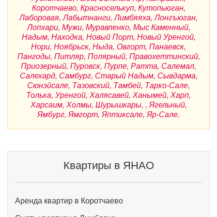
Коротчаево, Красноселькуп, Кутопьюган,
Лаборовая, Лабытнанги, Лимбяяха, Лонгъюган,
Лопхари, Мужи, Муравленко, Мыс Каменный,
Надым, Находка, Новый Порт, Новый Уренгой,
Нори, Ноябрьск, Ныда, Овгорт, Панаевск,
Пангоды, Питляр, Полярный, Правохеттинский,
Приозерный, Пуровск, Пурпе, Ратта, Салемал,
Салехард, Самбург, Старый Надым, Сывдарма,
Сюнэйсале, Тазовский, Тамбей, Тарко-Сале,
Толька, Уренгой, Халясавей, Ханымей, Харп,
Харсаим, Холмы, Шурышкары, , Ягельный,
Ямбург, Ямгорт, Яптиксале, Яр-Сале.
Квартиры в ЯНАО
Аренда квартир в Коротчаево