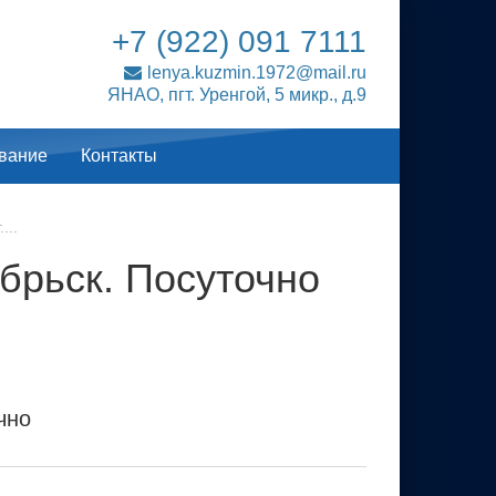
+7 (922) 091 7111
lenya.kuzmin.1972@mail.ru
ЯНАО, пгт. Уренгой, 5 микр., д.9
вание
Контакты
...
ябрьск. Посуточно
чно