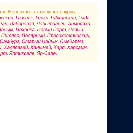
ло-Ненецкого автономного округа:
кий, Газсале, Горки, Губкинский, Гыда,
ган, Лаборовая, Лабытнанги, Лимбяяха,
Надым, Находка, Новый Порт, Новый
ы, Питляр, Полярный, Правохеттинский,
, Самбург, Старый Надым, Сывдарма,
й, Халясавей, Ханымей, Харп, Харсаим,
рт, Яптиксале, Яр-Сале.