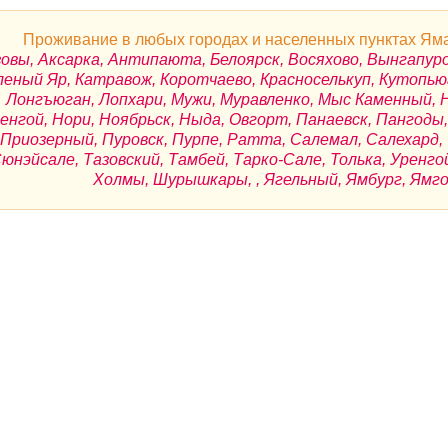
Проживание в любых городах и населенных пунктах Яма
овы, Аксарка, Антипаюта, Белоярск, Восяхово, Вынгапуровс
леный Яр, Катравож, Коротчаево, Красноселькуп, Кутопью
Лонгъюган, Лопхари, Мужи, Муравленко, Мыс Каменный, 
енгой, Нори, Ноябрьск, Ныда, Овгорт, Панаевск, Пангод
Приозерный, Пуровск, Пурпе, Ратта, Салемал, Салехард
юнэйсале, Тазовский, Тамбей, Тарко-Сале, Толька, Уренго
Холмы, Шурышкары, , Ягельный, Ямбург, Ямго