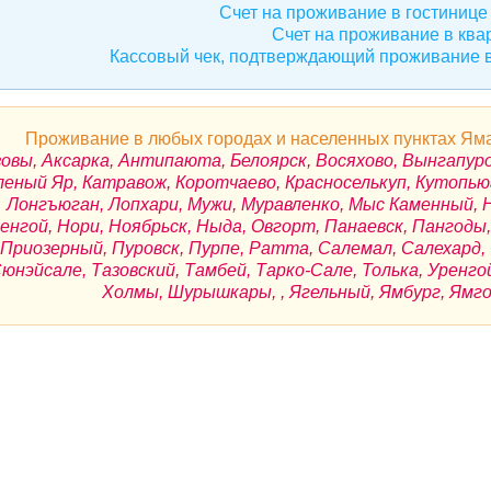
Счет на проживание в гостинице 
Счет на проживание в ква
Кассовый чек, подтверждающий проживание в
Проживание в любых городах и населенных пунктах Яма
овы, Аксарка, Антипаюта, Белоярск, Восяхово, Вынгапуровс
леный Яр, Катравож, Коротчаево, Красноселькуп, Кутопью
Лонгъюган, Лопхари, Мужи, Муравленко, Мыс Каменный, 
енгой, Нори, Ноябрьск, Ныда, Овгорт, Панаевск, Пангод
Приозерный, Пуровск, Пурпе, Ратта, Салемал, Салехард
юнэйсале, Тазовский, Тамбей, Тарко-Сале, Толька, Уренго
Холмы, Шурышкары, , Ягельный, Ямбург, Ямго