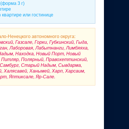
(форма 3 г)
ртире
 квартире или гостинице
ло-Ненецкого автономного округа:
кий, Газсале, Горки, Губкинский, Гыда,
ган, Лаборовая, Лабытнанги, Лимбяяха,
Надым, Находка, Новый Порт, Новый
ы, Питляр, Полярный, Правохеттинский,
, Самбург, Старый Надым, Сывдарма,
й, Халясавей, Ханымей, Харп, Харсаим,
рт, Яптиксале, Яр-Сале.