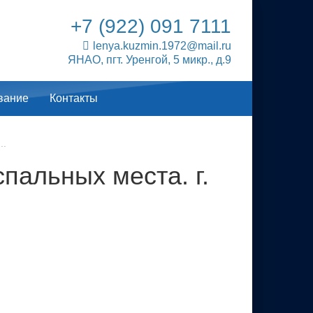
+7 (922) 091 7111
lenya.kuzmin.1972@mail.ru
ЯНАО, пгт. Уренгой, 5 микр., д.9
вание
Контакты
..
спальных места. г.