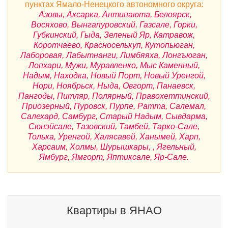
пунктах Ямало-Ненецкого автономного округа:
Азовы, Аксарка, Антипаюта, Белоярск,
Восяхово, Вынгапуровский, Газсале, Горки,
Губкинский, Гыда, Зеленый Яр, Катравож,
Коротчаево, Красноселькуп, Кутопьюган,
Лаборовая, Лабытнанги, Лимбяяха, Лонгъюган,
Лопхари, Мужи, Муравленко, Мыс Каменный,
Надым, Находка, Новый Порт, Новый Уренгой,
Нори, Ноябрьск, Ныда, Овгорт, Панаевск,
Пангоды, Питляр, Полярный, Правохеттинский,
Приозерный, Пуровск, Пурпе, Ратта, Салемал,
Салехард, Самбург, Старый Надым, Сывдарма,
Сюнэйсале, Тазовский, Тамбей, Тарко-Сале,
Толька, Уренгой, Халясавей, Ханымей, Харп,
Харсаим, Холмы, Шурышкары, , Ягельный,
Ямбург, Ямгорт, Яптиксале, Яр-Сале.
Квартиры в ЯНАО