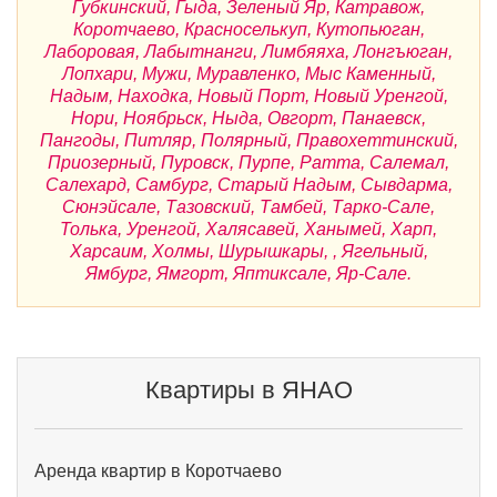
Губкинский, Гыда, Зеленый Яр, Катравож,
Коротчаево, Красноселькуп, Кутопьюган,
Лаборовая, Лабытнанги, Лимбяяха, Лонгъюган,
Лопхари, Мужи, Муравленко, Мыс Каменный,
Надым, Находка, Новый Порт, Новый Уренгой,
Нори, Ноябрьск, Ныда, Овгорт, Панаевск,
Пангоды, Питляр, Полярный, Правохеттинский,
Приозерный, Пуровск, Пурпе, Ратта, Салемал,
Салехард, Самбург, Старый Надым, Сывдарма,
Сюнэйсале, Тазовский, Тамбей, Тарко-Сале,
Толька, Уренгой, Халясавей, Ханымей, Харп,
Харсаим, Холмы, Шурышкары, , Ягельный,
Ямбург, Ямгорт, Яптиксале, Яр-Сале.
Квартиры в ЯНАО
Аренда квартир в Коротчаево