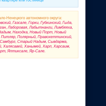
 квартире или гостинице
ло-Ненецкого автономного округа:
кий, Газсале, Горки, Губкинский, Гыда,
ган, Лаборовая, Лабытнанги, Лимбяяха,
Надым, Находка, Новый Порт, Новый
ы, Питляр, Полярный, Правохеттинский,
, Самбург, Старый Надым, Сывдарма,
й, Халясавей, Ханымей, Харп, Харсаим,
рт, Яптиксале, Яр-Сале.