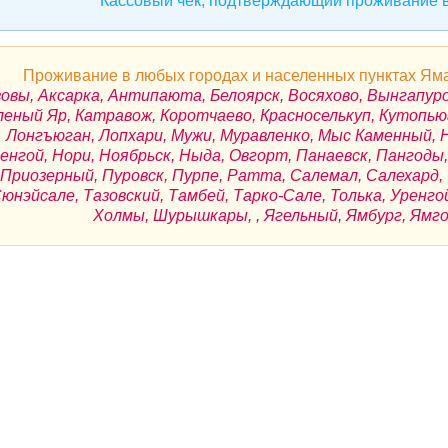
Кассовый чек, подтверждающий проживание в
Проживание в любых городах и населенных пунктах Яма
овы, Аксарка, Антипаюта, Белоярск, Восяхово, Вынгапуровс
леный Яр, Катравож, Коротчаево, Красноселькуп, Кутопью
Лонгъюган, Лопхари, Мужи, Муравленко, Мыс Каменный, 
енгой, Нори, Ноябрьск, Ныда, Овгорт, Панаевск, Пангод
Приозерный, Пуровск, Пурпе, Ратта, Салемал, Салехард
юнэйсале, Тазовский, Тамбей, Тарко-Сале, Толька, Уренго
Холмы, Шурышкары, , Ягельный, Ямбург, Ямго