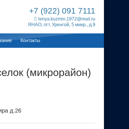
+7 (922) 091 7111
lenya.kuzmin.1972@mail.ru
ЯНАО, пгт. Уренгой, 5 микр., д.9
вание
Контакты
селок (микрорайон)
ира д.26