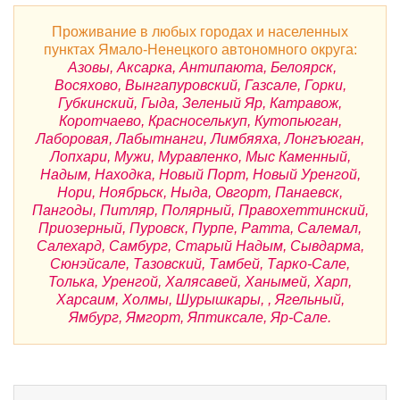
Проживание в любых городах и населенных
пунктах Ямало-Ненецкого автономного округа:
Азовы, Аксарка, Антипаюта, Белоярск,
Восяхово, Вынгапуровский, Газсале, Горки,
Губкинский, Гыда, Зеленый Яр, Катравож,
Коротчаево, Красноселькуп, Кутопьюган,
Лаборовая, Лабытнанги, Лимбяяха, Лонгъюган,
Лопхари, Мужи, Муравленко, Мыс Каменный,
Надым, Находка, Новый Порт, Новый Уренгой,
Нори, Ноябрьск, Ныда, Овгорт, Панаевск,
Пангоды, Питляр, Полярный, Правохеттинский,
Приозерный, Пуровск, Пурпе, Ратта, Салемал,
Салехард, Самбург, Старый Надым, Сывдарма,
Сюнэйсале, Тазовский, Тамбей, Тарко-Сале,
Толька, Уренгой, Халясавей, Ханымей, Харп,
Харсаим, Холмы, Шурышкары, , Ягельный,
Ямбург, Ямгорт, Яптиксале, Яр-Сале.